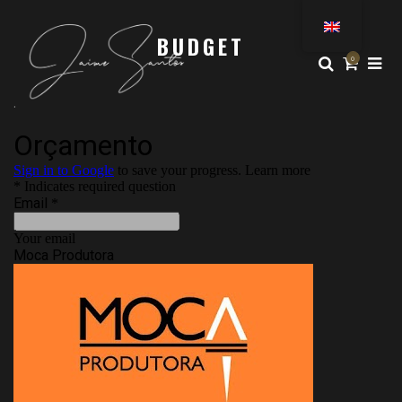
BUDGET
0
.