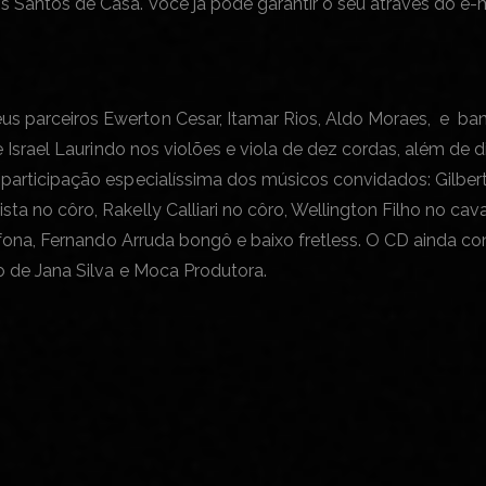
 Santos de Casa. Você já pode garantir o seu através do e-
 parceiros Ewerton Cesar, Itamar Rios, Aldo Moraes, e ba
 Israel Laurindo nos violões e viola de dez cordas, além de di
rticipação especialíssima dos músicos convidados: Gilberto O
a no côro, Rakelly Calliari no côro, Wellington Filho no cav
anfona, Fernando Arruda bongô e baixo fretless. O CD ainda c
o de Jana Silva e Moca Produtora.