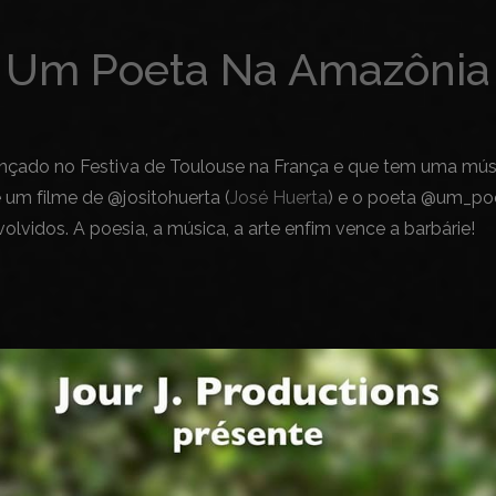
Um Poeta Na Amazônia
 lançado no Festiva de Toulouse na França e que tem uma mú
 um filme de @jositohuerta (
José Huerta
) e o poeta @um_poe
lvidos. A poesia, a música, a arte enfim vence a barbárie!