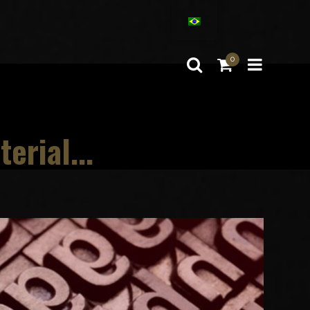
0
erial...