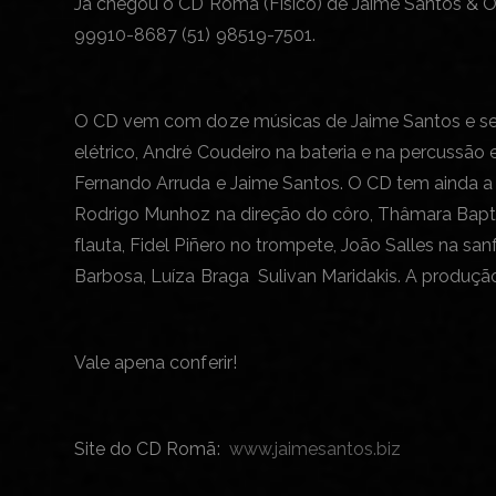
Já chegou o CD Romã (Físico) de Jaime Santos & Os
99910-8687 (51) 98519-7501.
O CD vem com doze músicas de Jaime Santos e seus
elétrico, André Coudeiro na bateria e na percussão e
Fernando Arruda e Jaime Santos. O CD tem ainda a pa
Rodrigo Munhoz na direção do côro, Thâmara Baptist
flauta, Fidel Piñero no trompete, João Salles na s
Barbosa, Luíza Braga Sulivan Maridakis. A produçã
Vale apena conferir!
Site do CD Romã:
www.jaimesantos.biz