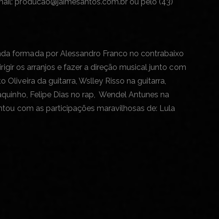
mail: producao@jaimesantos.com.br ou pelo (43)
nda formada por Alessandro Franco no contrabaixo
rigir os arranjos e fazer a direção musical junto com
liveira da guitarra, Wslley Risso na guitarra,
aquinho, Felipe Dias no rap, Wendel Antunes na
ontou com as participações maravilhosas de: Lula