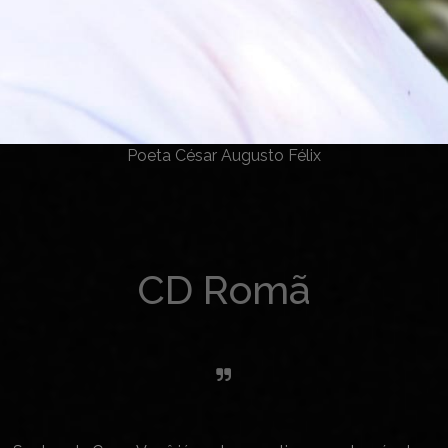
Poeta César Augusto Félix
CD Romã