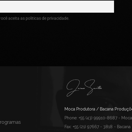
você aceita as politicas de privacidade.
Moca Produtora / Bacana Produçõ
Phone: +55 (43) 99910-8687 - Moca
 Programas
Fax: +55 (21) 97667 - 3818 - Bacana