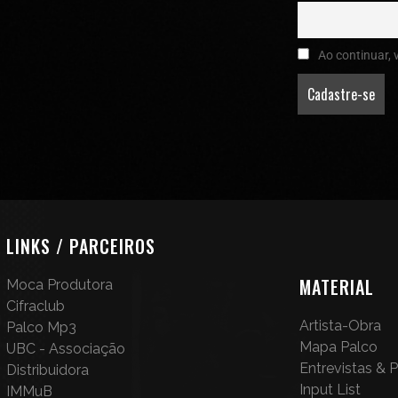
Ao continuar, 
LINKS / PARCEIROS
MATERIAL
Moca Produtora
Cifraclub
Artista-Obra
Palco Mp3
Mapa Palco
UBC - Associação
Entrevistas &
Distribuidora
Input List
IMMuB