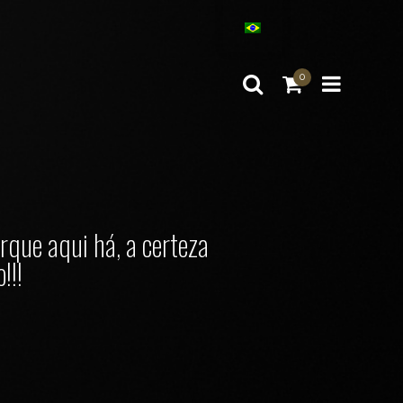
0
rque aqui há, a certeza
!!!