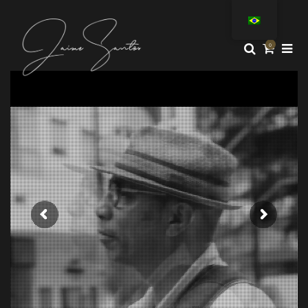
0
GUINGA
FALA
SOBRE
O
CD
ROMÃ