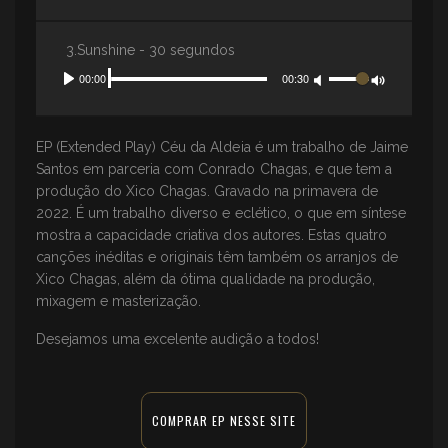
Mute
3.Sunshine - 30 segundos
Seek
Volume
Current
00:00
Duration
00:30
Play
time
Toggle
Mute
EP (Extended Play) Céu da Aldeia é um trabalho de Jaime
Santos em parceria com Conrado Chagas, e que tem a
produção do Xico Chagas. Gravado na primavera de
2022. É um trabalho diverso e eclético, o que em síntese
mostra a capacidade criativa dos autores. Estas quatro
canções inéditas e originais têm também os arranjos de
Xico Chagas, além da ótima qualidade na produção,
mixagem e masterização.
Desejamos uma excelente audição a todos!
COMPRAR EP NESSE SITE