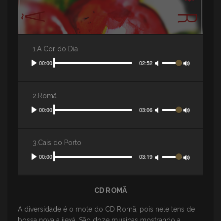
1.A Cor do Dia
Seek
Volume
Current
00:00
Duration
02:52
Play
time
Toggle
Mute
2.Romã
Seek
Volume
Current
00:00
Duration
03:06
Play
time
Toggle
Mute
3.Cais do Porto
Seek
Volume
Current
00:00
Duration
03:19
Play
time
Toggle
Mute
CD ROMÃ
A diversidade é o mote do CD Romã, pois nele tens de
bossa nova a ijexá. São doze musicas mostrando a