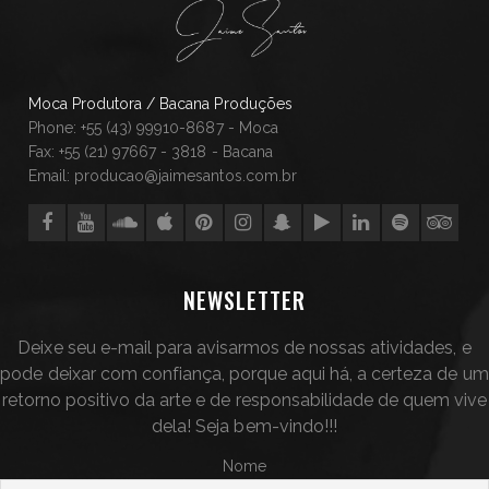
Moca Produtora / Bacana Produções
Phone: +55 (43) 99910-8687 - Moca
Fax: +55 (21) 97667 - 3818 - Bacana
Email: producao@jaimesantos.com.br
NEWSLETTER
Deixe seu e-mail para avisarmos de nossas atividades, e
pode deixar com confiança, porque aqui há, a certeza de um
retorno positivo da arte e de responsabilidade de quem vive
dela! Seja bem-vindo!!!
Nome