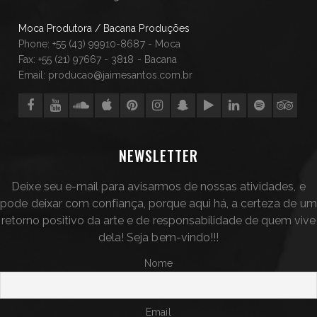
Moca Produtora / Bacana Produções
Phone: +55 (43) 99910-8687 - Moca
Fax: +55 (21) 97667 - 3818 - Bacana
Email: producao@jaimesantos.com.br
NEWSLETTER
Deixe seu e-mail para avisarmos de nossas atividades, e
pode deixar com confiança, porque aqui há, a certeza de um
retorno positivo da arte e de responsabilidade de quem vive
dela! Seja bem-vindo!!!
Nome
Email