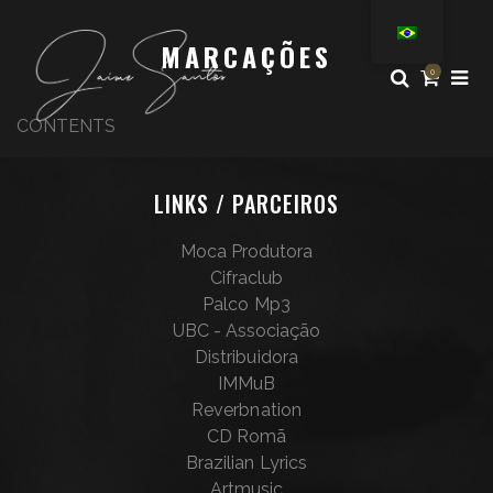
MARCAÇÕES
0
CONTENTS
LINKS / PARCEIROS
Moca Produtora
Cifraclub
Palco Mp3
UBC - Associação
Distribuidora
IMMuB
Reverbnation
CD Romã
Brazilian Lyrics
Artmusic