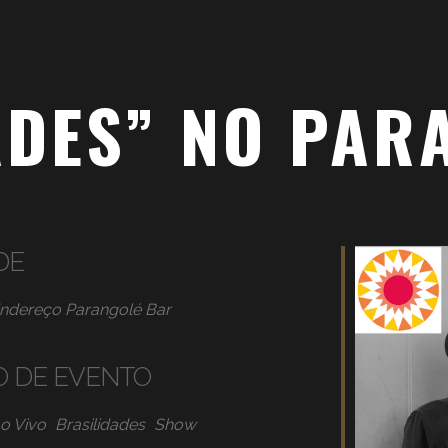
ADES” NO PAR
DE
ndereço Parangolé Bar
O DE EVENTO
o Vivo
Brasilidades
Show
iCalendar
Office 365