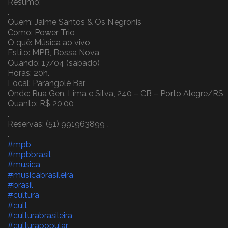
Resumo:
.
Quem: Jaime Santos & Os Negronis
Como: Power Trio
O quê: Música ao vivo
Estilo: MPB, Bossa Nova
Quando: 17/04 (sabado)
Horas: 20h.
Local: Parangolé Bar
Onde: Rua Gen. Lima e Silva, 240 – CB – Porto Alegre/RS
Quanto: R$ 20,00
.
Reservas: (51) 991963899 .
.
#mpb
#mpbbrasil
#musica
#musicabrasileira
#brasil
#cultura
#cult
#culturabrasileira
#culturapopular