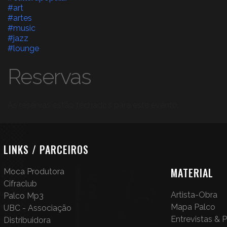
#art
#artes
#music
#jazz
#lounge
Reservas
As reservas estão fechados para este evento.
LINKS / PARCEIROS
MATERIAL
Moca Produtora
Cifraclub
Artista-Obra
Palco Mp3
Mapa Palco
UBC - Associação
Entrevistas &
Distribuidora