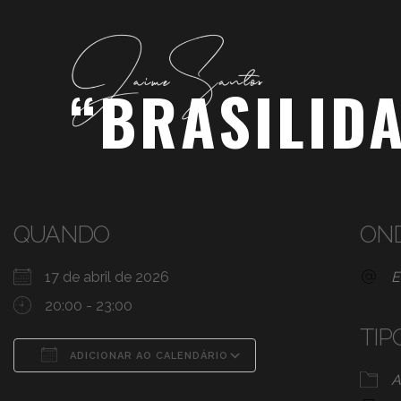
“BRASILID
QUANDO
ON
17 de abril de 2026
E
20:00 - 23:00
TIP
ADICIONAR AO CALENDÁRIO
A
Baixar ICS
Google Agenda