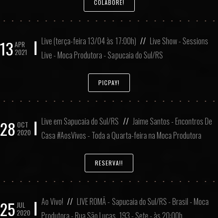
COLABORE!
Live (terça-feira 13/04 às 17:00h)
//
Live Show - Sessions
13
APR
2021
Live - Moca Produtora - Sapucaia do Sul/RS
PICPAY!
Live em Sapucaia do Sul/RS
//
Jaime Santos - Encontros De
28
OCT
2020
Casa #AosVivos - Toda a Quarta-feira na Moca Produtora
RESERVA!!
Ao Vivo!
//
LIVE ROMÃ - Sapucaia do Sul/RS - Brasil - Moca
25
JUL
2020
Produtora - Rua São Lucas, 193 - Sete - às 20:00h.