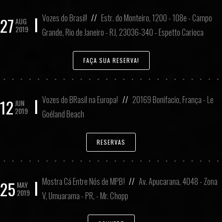
Vozes do Brasil!
//
Estr. do Monteiro, 1200 - 108e - Campo
27
AUG
2019
Grande, Rio de Janeiro - RJ, 23036-340 - Espetto Carioca
FAÇA SUA RESERVA!
Vozes do BRasil na Europa!
//
20169 Bonifacio, França - Le
12
JUN
2019
Goéland Beach
RESERVAS
Mostra Cá Entre Nós de MPB!
//
Av. Apucarana, 4048 - Zona
25
MAY
2019
V, Umuarama - PR, - Mr. Chopp