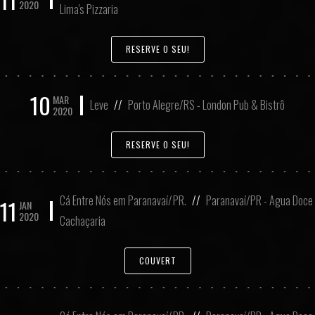
2020
Lima's Pizzaria
RESERVE O SEU!
10
MAR
Leve
//
Porto Alegre/RS - London Pub & Bistrô
2020
RESERVE O SEU!
Cá Entre Nós em Paranavaí/PR.
//
Paranavaí/PR - Agua Doce
11
JAN
2020
Cachaçaria
COUVERT