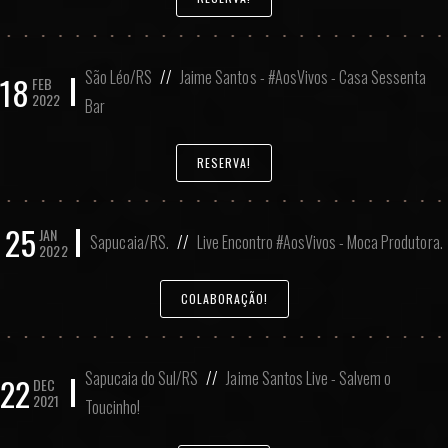
São Léo/RS
//
Jaime Santos - #AosVivos - Casa Sessenta
18
FEB
2022
Bar
RESERVA!
25
JAN
Sapucaia/RS.
//
Live Encontro #AosVivos - Moca Produtora.
2022
COLABORAÇÃO!
Sapucaia do Sul/RS
//
Jaime Santos Live - Salvem o
22
DEC
2021
Toucinho!