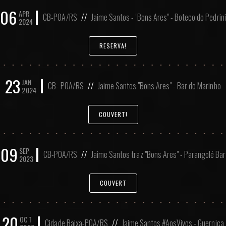
06
APR
CB-POA/RS
//
Jaime Santos - "Bons Ares" - Boteco do Pedrini
2024
RESERVA!
23
JAN
CB- POA/RS
//
Jaime Santos "Bons Ares" - Bar do Marinho
2024
COUVERT!
09
SEP
CB-POA/RS
//
Jaime Santos traz "Bons Ares" - Parangolé Bar
2023
COUVERT
20
OCT
Cidade Baixa-POA/RS
//
Jaime Santos #AosVivos - Guernica