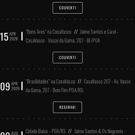
COUVERT!
“Bons Ares” na CasaVasco
//
Jaime Santos e Carol -
15
APR
2026
CasaVasco - Vasco da Gama, 207 - BF/POA
COUVERT!
“Brasilidades” na CasaVasco
//
CasaVasco 207 - Av. Vasco
09
APR
2026
da Gama, 207 - Bom Fim-POA/RS
RESERVA!
Cidade Baixa – POA/RS
//
Jaime Santos & Os Negronis -
AUG