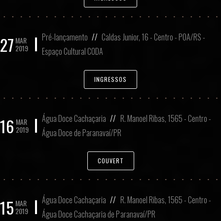
Pré-lançamento
//
Caldas Junior, 16 - Centro - POA/RS -
27
MAR
2019
Espaço Cultural CODA
INGRESSOS
Água Doce Cachaçaria
//
R. Manoel Ribas, 1565 - Centro -
16
MAR
2019
Água Doce de Paranavaí/PR
COUVERT
Água Doce Cachaçaria
//
R. Manoel Ribas, 1565 - Centro -
15
MAR
2019
Água Doce Cachaçaria de Paranavaí/PR