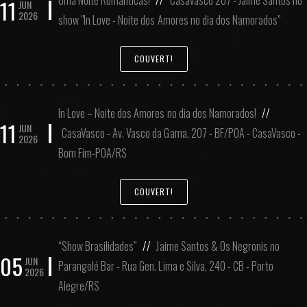
Uma Noite Românticas!
//
CasaVasco 207 - Jaime Santos no
11
JUN
2026
show "In Love - Noite dos Amores no dia dos Namorados"
COUVERT!
In Love – Noite dos Amores no dia dos Namorados!
//
11
JUN
CasaVasco - Av. Vasco da Gama, 207 - BF/POA - CasaVasco -
2026
Bom Fim-POA/RS
COUVERT!
“Show Brasilidades”
//
Jaime Santos & Os Negronis no
05
JUN
Parangolé Bar - Rua Gen. Lima e Silva, 240 - CB - Porto
2026
Alegre/RS