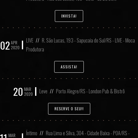
INVISTA!
LIVE
//
R. São Lucas, 193 - Sapucaia do Sul/RS - LIVE - Moca
02
APR
2020
Produtora
ASSISTA!
20
MAR
Leve
//
Porto Alegre/RS - London Pub & Bistrô
2020
RESERVE O SEU!!
Íntimo
//
Rua Lima e Silva, 304 - Cidade Baixa - POA/RS -
11
MAR