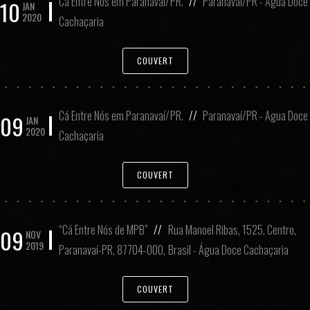
Cá Entre Nós em Paranavaí/PR.
//
Paranavaí/PR - Agua Doce
10
JAN
2020
Cachaçaria
COUVERT
Cá Entre Nós em Paranavaí/PR.
//
Paranavaí/PR - Agua Doce
09
JAN
2020
Cachaçaria
COUVERT
“Cá Entre Nós de MPB”
//
Rua Manoel Ribas, 1525, Centro,
09
NOV
2019
Paranavaí-PR, 87704-000, Brasil - Água Doce Cachaçaria
COUVERT