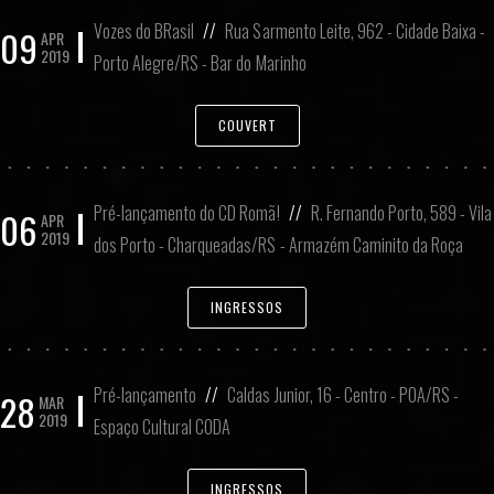
Vozes do BRasil
//
Rua Sarmento Leite, 962 - Cidade Baixa -
09
APR
2019
Porto Alegre/RS - Bar do Marinho
COUVERT
Pré-lançamento do CD Romã!
//
R. Fernando Porto, 589 - Vila
06
APR
2019
dos Porto - Charqueadas/RS - Armazém Caminito da Roça
INGRESSOS
Pré-lançamento
//
Caldas Junior, 16 - Centro - POA/RS -
28
MAR
2019
Espaço Cultural CODA
INGRESSOS