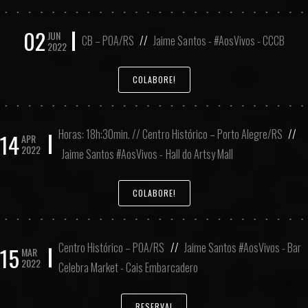
02
JUN
CB – POA/RS
//
Jaime Santos - #AosVivos - CCCB
2022
COLABORE!
Horas: 18h:30min. // Centro Histórico – Porto Alegre/RS
//
14
APR
2022
Jaime Santos #AosVivos - Hall do Artsy Mall
COLABORE!
Centro Histórico – POA/RS
//
Jaime Santos #AosVivos - Bar
15
MAR
2022
Celebra Market - Cais Embarcadero
RESERVA!