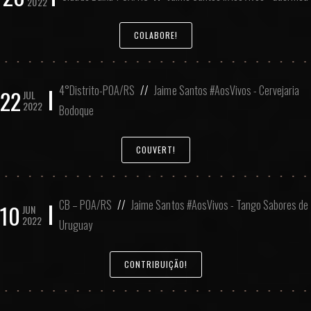
2022
COLABORE!
4°Distrito-POA/RS
//
Jaime Santos #AosVivos - Cervejaria
22
JUL
2022
Bodoque
COUVERT!
CB – POA/RS
//
Jaime Santos #AosVivos - Tango Sabores de
10
JUN
2022
Uruguay
CONTRIBUIÇÃO!