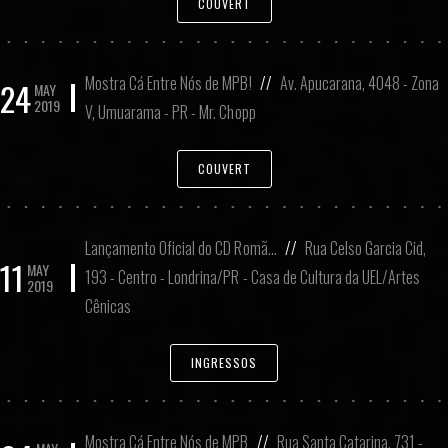
COUVERT
Mostra Cá Entre Nós de MPB!
//
Av. Apucarana, 4048 - Zona
24
MAY
2019
V, Umuarama - PR - Mr. Chopp
COUVERT
Lançamento Oficial do CD Romã…
//
Rua Celso Garcia Cid,
11
MAY
193 - Centro - Londrina/PR - Casa de Cultura da UEL/Artes
2019
Cênicas
INGRESSOS
Mostra Cá Entre Nós de MPB
//
Rua Santa Catarina, 731 -