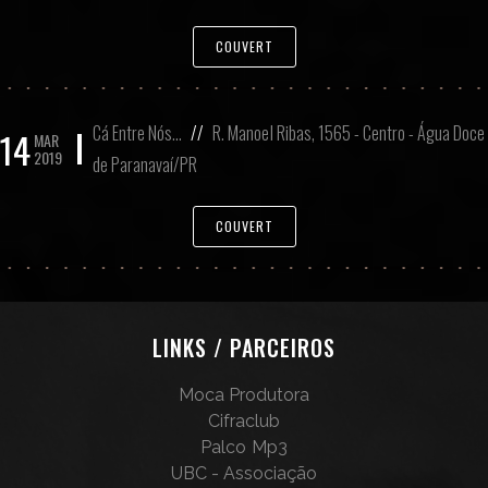
COUVERT
Cá Entre Nós…
//
R. Manoel Ribas, 1565 - Centro - Água Doce
14
MAR
2019
de Paranavaí/PR
COUVERT
LINKS / PARCEIROS
Moca Produtora
Cifraclub
Palco Mp3
UBC - Associação